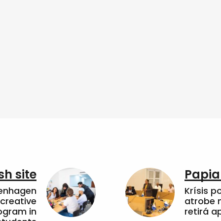
sh site
Papia
penhagen
Krísis p
 creative
atrobe n
ogram in
retirá 