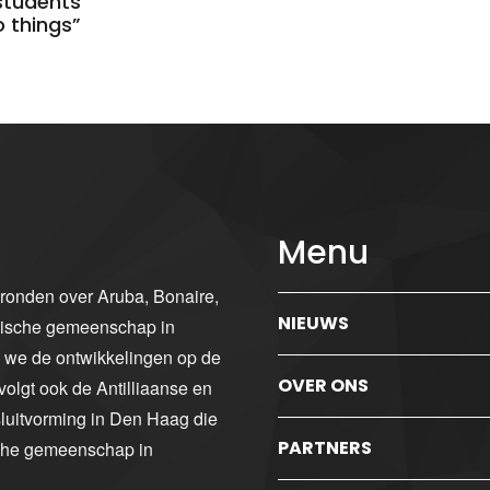
students
 things”
Menu
gronden over Aruba, Bonaire,
NIEUWS
ibische gemeenschap in
n we de ontwikkelingen op de
OVER ONS
volgt ook de Antilliaanse en
luitvorming in Den Haag die
PARTNERS
sche gemeenschap in