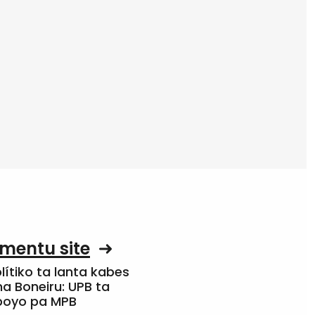
mentu site
olítiko ta lanta kabes
a Boneiru: UPB ta
apoyo pa MPB