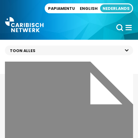
Direct naar artikel
PAPIAMENTU
ENGLISH
NEDERLANDS