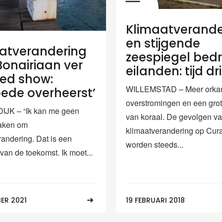
Klimaatverande
en stijgende
atverandering
zeespiegel bed
Bonairiaan ver
eilanden: tijd dr
ed show:
WILLEMSTAD – Meer orka
ede overheerst’
overstromingen en een gro
JK – “Ik kan me geen
van koraal. De gevolgen v
aken om
klimaatverandering op Cur
randering. Dat is een
worden steeds...
van de toekomst. Ik moet...
ER 2021
19 FEBRUARI 2018