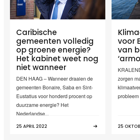
Caribische
Klima
gemeenten volledig
voor 
op groene energie?
van b
Het kabinet weet nog
‘armo
niet wanneer
KRALENDI
DEN HAAG – Wanneer draaien de
zorgen m
gemeenten Bonaire, Saba en Sint-
klimaatve
Eustatius voor honderd procent op
probleem 
duurzame energie? Het
Nederlandse...
25 APRIL 2022
25 OKTOB