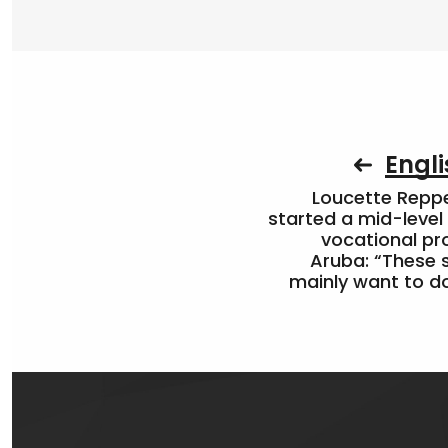
Engli
Loucette Rep
started a mid-level
vocational pr
Aruba: “These 
mainly want to do