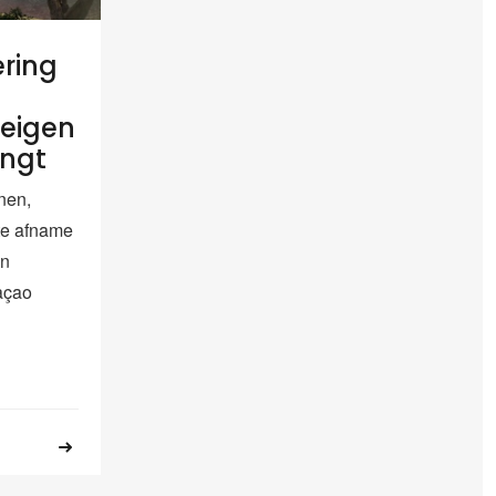
ring
reigen
ingt
nen,
te afname
an
açao