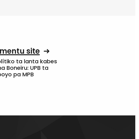
mentu site
olítiko ta lanta kabes
a Boneiru: UPB ta
apoyo pa MPB