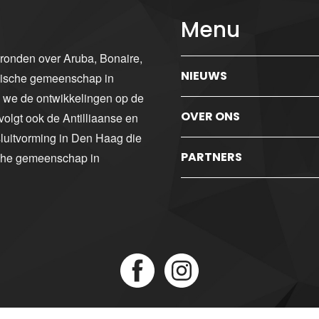
Menu
gronden over Aruba, Bonaire,
NIEUWS
ibische gemeenschap in
n we de ontwikkelingen op de
OVER ONS
volgt ook de Antilliaanse en
luitvorming in Den Haag die
PARTNERS
sche gemeenschap in