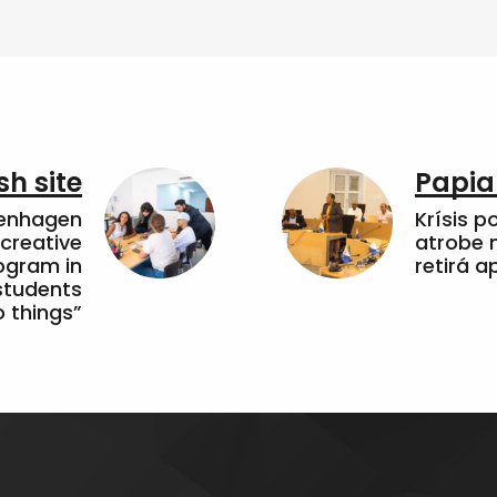
sh site
Papia
penhagen
Krísis p
 creative
atrobe n
ogram in
retirá 
students
 things”