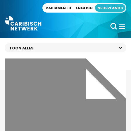
Direct naar artikel
PAPIAMENTU
ENGLISH
NEDERLANDS