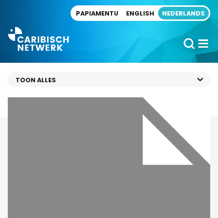
Direct naar artikel
PAPIAMENTU
ENGLISH
NEDERLANDS