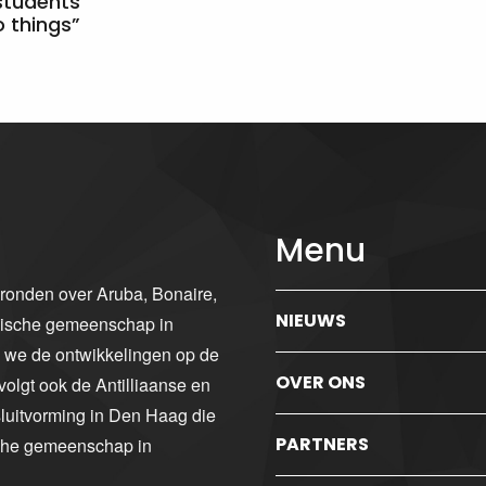
students
 things”
Menu
gronden over Aruba, Bonaire,
NIEUWS
ibische gemeenschap in
n we de ontwikkelingen op de
OVER ONS
volgt ook de Antilliaanse en
luitvorming in Den Haag die
PARTNERS
sche gemeenschap in