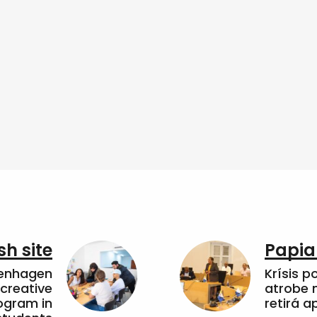
sh site
Papia
penhagen
Krísis p
 creative
atrobe n
ogram in
retirá 