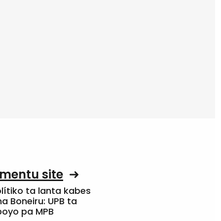
mentu site
olítiko ta lanta kabes
a Boneiru: UPB ta
apoyo pa MPB