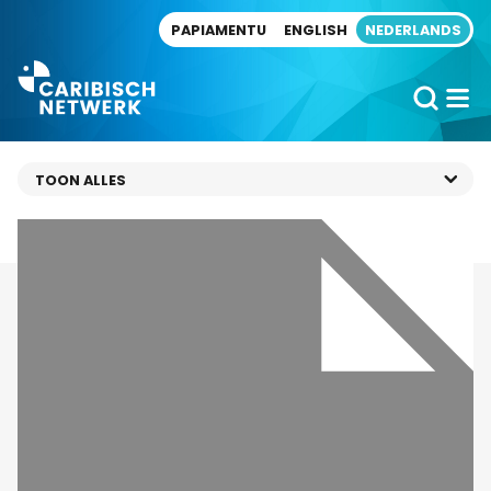
Direct naar artikel
PAPIAMENTU
ENGLISH
NEDERLANDS