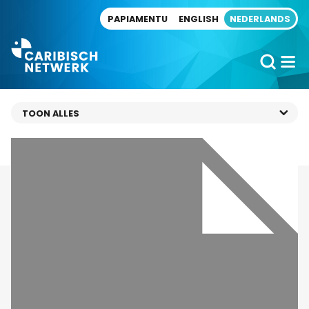
Direct naar artikel
PAPIAMENTU
ENGLISH
NEDERLANDS