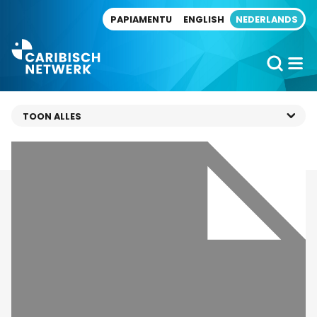
Direct naar artikel
PAPIAMENTU
ENGLISH
NEDERLANDS