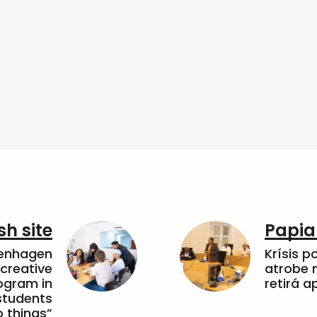
sh site
Papia
penhagen
Krísis p
 creative
atrobe n
ogram in
retirá 
students
 things”