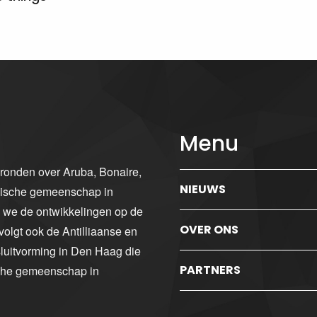
Menu
gronden over Aruba, Bonaire,
NIEUWS
ibische gemeenschap in
n we de ontwikkelingen op de
OVER ONS
volgt ook de Antilliaanse en
luitvorming in Den Haag die
PARTNERS
sche gemeenschap in