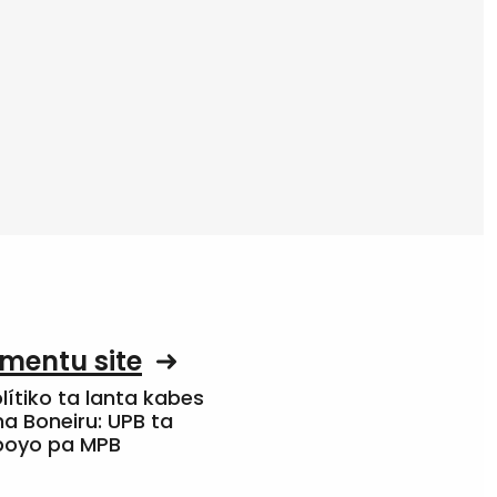
mentu site
olítiko ta lanta kabes
a Boneiru: UPB ta
apoyo pa MPB