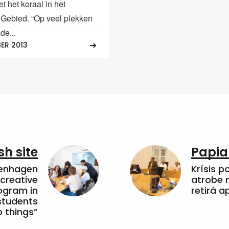
t het koraal in het
 Gebied. “Op veel plekken
de...
ER 2013
sh site
Papia
penhagen
Krísis p
 creative
atrobe n
ogram in
retirá 
students
 things”