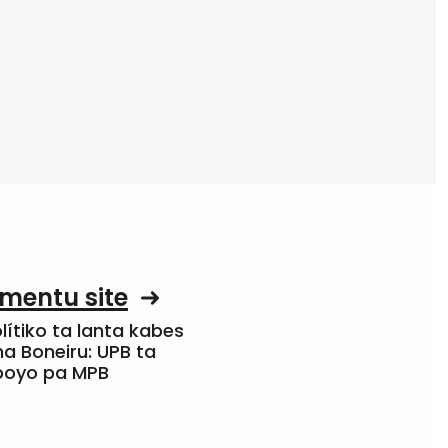
mentu site
olítiko ta lanta kabes
a Boneiru: UPB ta
apoyo pa MPB