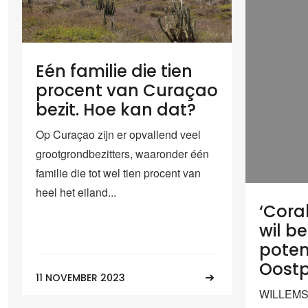
Eén familie die tien
procent van Curaçao
bezit. Hoe kan dat?
Op Curaçao zijn er opvallend veel
grootgrondbezitters, waaronder één
familie die tot wel tien procent van
heel het eiland...
‘Cora
wil b
poten
Oostp
11 NOVEMBER 2023
WILLEMSTA