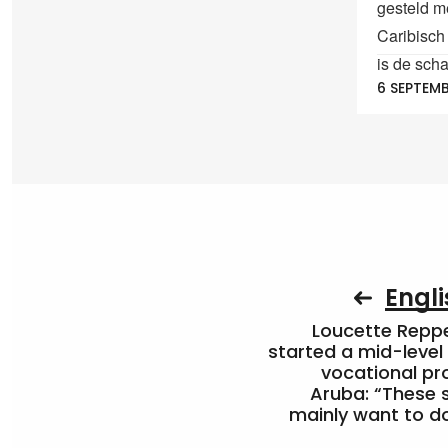
gesteld me
Caribisch
is de scha
6 SEPTEMB
Engli
Loucette Rep
started a mid-level
vocational pr
Aruba: “These 
mainly want to do