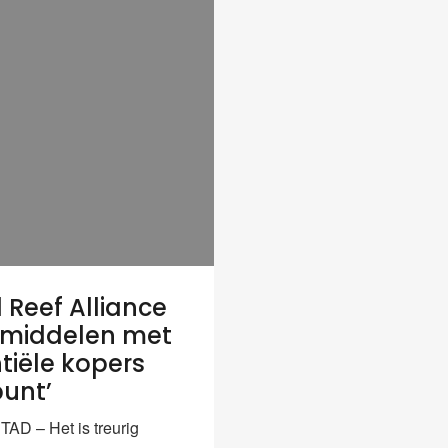
l Reef Alliance
emiddelen met
tiële kopers
unt’
D – Het is treurig