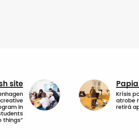
sh site
Papia
penhagen
Krísis p
 creative
atrobe n
ogram in
retirá 
students
 things”