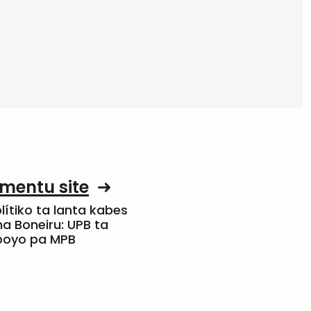
mentu site
olítiko ta lanta kabes
a Boneiru: UPB ta
apoyo pa MPB