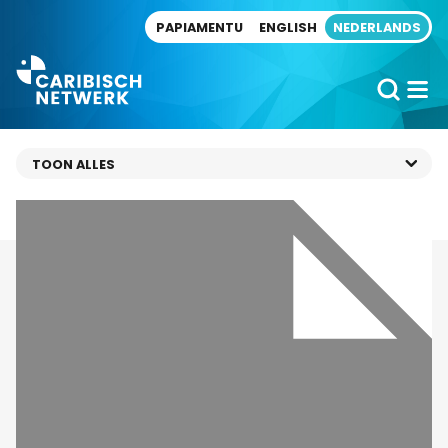
Direct naar artikel
PAPIAMENTU
ENGLISH
NEDERLANDS