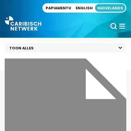
Direct naar artikel
PAPIAMENTU
ENGLISH
NEDERLANDS