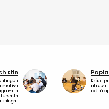
sh site
Papia
penhagen
Krísis p
 creative
atrobe n
ogram in
retirá 
students
 things”