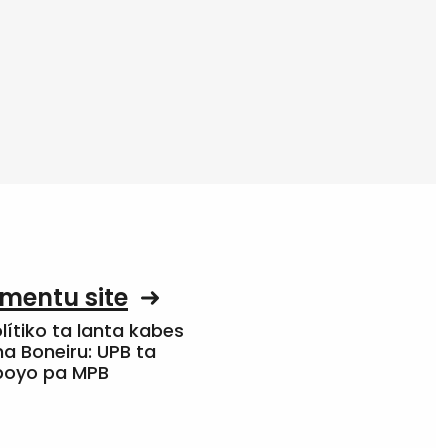
mentu site
olítiko ta lanta kabes
a Boneiru: UPB ta
apoyo pa MPB