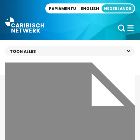
Direct naar artikel
PAPIAMENTU
ENGLISH
NEDERLANDS