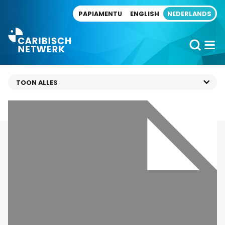
Direct naar artikel
PAPIAMENTU
ENGLISH
NEDERLANDS