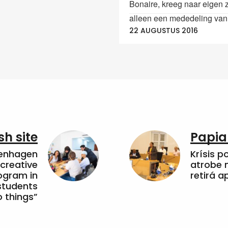
Bonaire, kreeg naar eigen
alleen een mededeling van.
22 AUGUSTUS 2016
sh site
Papia
penhagen
Krísis p
 creative
atrobe n
ogram in
retirá 
students
 things”