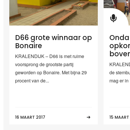
D66 grote winnaar op
Ondan
Bonaire
opkom
boven
KRALENDIJK – D66 is met ruime
voorsprong de grootste partij
KRALENDI
geworden op Bonaire. Met bijna 29
de stembu
procent van de...
mag er in k
16 MAART 2017
15 MAART