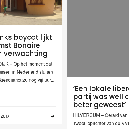
ks boycot lijkt
st Bonaire
 verwachting
JK – Op het moment dat
ssen in Nederland sluiten
iesdistrict 20 nog vijf uur...
‘Een lokale libe
partij was welli
beter geweest’
HILVERSUM – Gerard van
 2017
Tweel, oprichter van de V