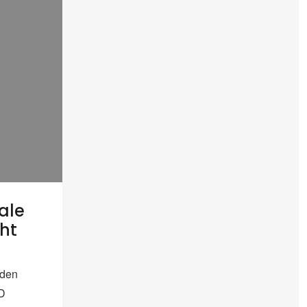
rale
cht
 den
VD