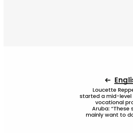
Engli
Loucette Rep
started a mid-level
vocational pr
Aruba: “These 
mainly want to do