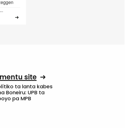
 zeggen
..
mentu site
olítiko ta lanta kabes
a Boneiru: UPB ta
apoyo pa MPB