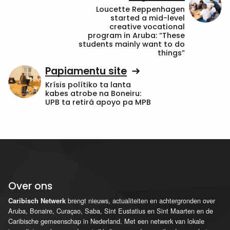
Loucette Reppenhagen
started a mid-level
creative vocational
program in Aruba: “These
students mainly want to do
things”
Papiamentu site
Krísis polítiko ta lanta
kabes atrobe na Boneiru:
UPB ta retirá apoyo pa MPB
Over ons
brengt nieuws, actualiteiten en achtergronden over
Caribisch Netwerk
Aruba, Bonaire, Curaçao, Saba, Sint Eustatius en Sint Maarten en de
Caribische gemeenschap in Nederland. Met een netwerk van lokale