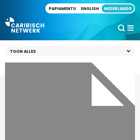
Direct naar artikel
PAPIAMENTU
ENGLISH
NEDERLANDS