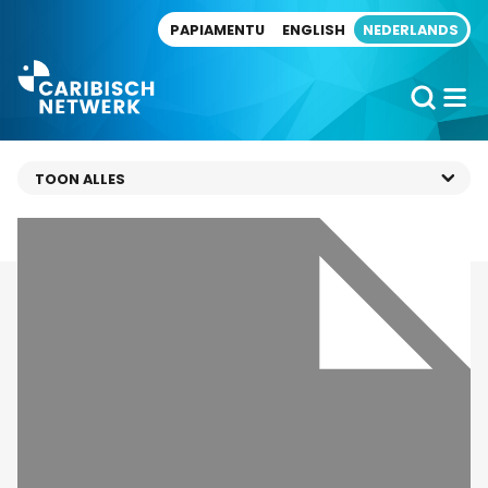
Direct naar artikel
PAPIAMENTU
ENGLISH
NEDERLANDS