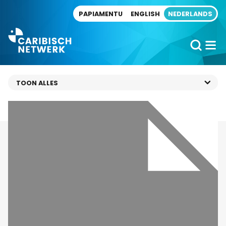
Direct naar artikel
PAPIAMENTU
ENGLISH
NEDERLANDS