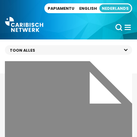
Direct naar artikel
PAPIAMENTU
ENGLISH
NEDERLANDS