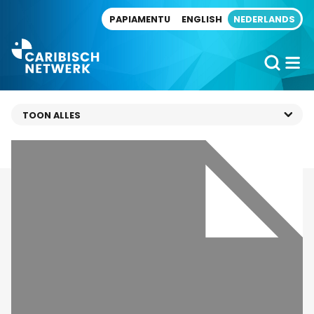
Direct naar artikel
PAPIAMENTU
ENGLISH
NEDERLANDS