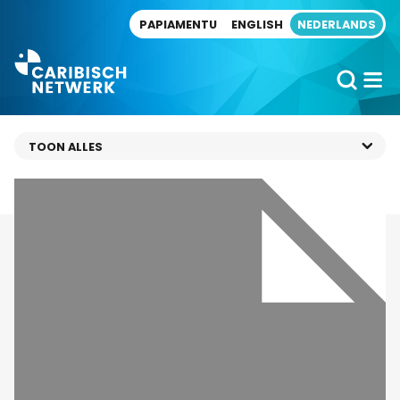
Direct naar artikel
PAPIAMENTU
ENGLISH
NEDERLANDS