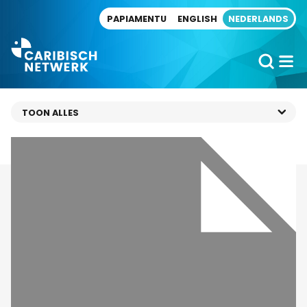
Direct naar artikel
PAPIAMENTU
ENGLISH
NEDERLANDS