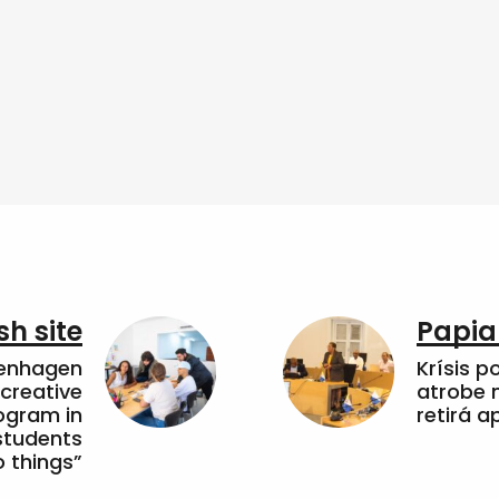
sh site
Papia
penhagen
Krísis p
 creative
atrobe n
ogram in
retirá 
students
 things”