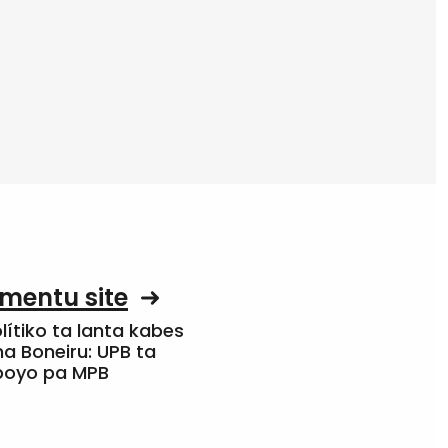
mentu site
olítiko ta lanta kabes
a Boneiru: UPB ta
apoyo pa MPB