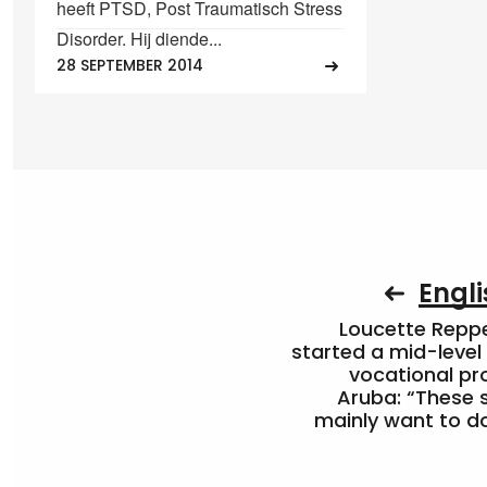
heeft PTSD, Post Traumatisch Stress
Disorder. Hij diende...
28 SEPTEMBER 2014
Engli
Loucette Rep
started a mid-level
vocational pr
Aruba: “These 
mainly want to do