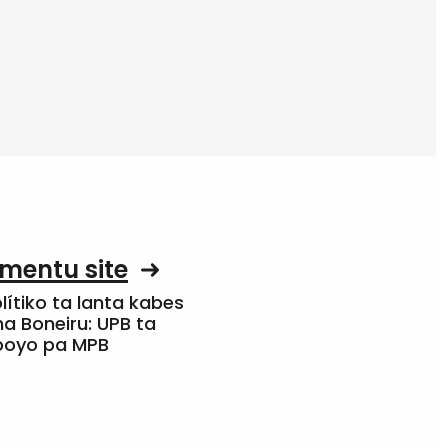
mentu site
olítiko ta lanta kabes
a Boneiru: UPB ta
apoyo pa MPB