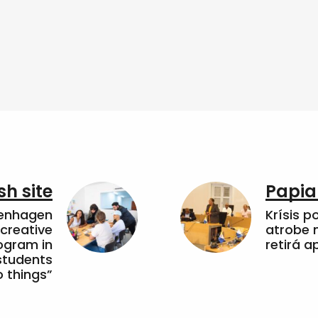
sh site
Papia
penhagen
Krísis p
 creative
atrobe n
ogram in
retirá 
students
 things”