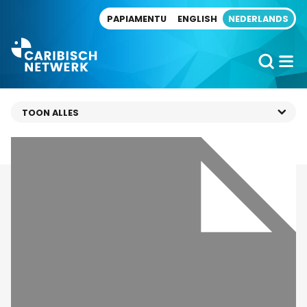
Direct naar artikel
PAPIAMENTU
ENGLISH
NEDERLANDS