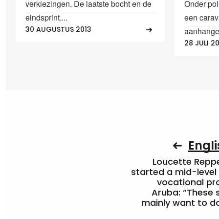
verkiezingen. De laatste bocht en de
Onder pol
eindsprint....
een carav
30 AUGUSTUS 2013
aanhanger
28 JULI 2
Engli
Loucette Rep
started a mid-level
vocational pr
Aruba: “These 
mainly want to do