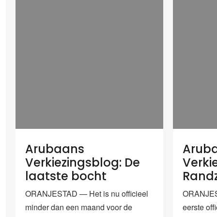
Arubaans
Arub
Verkiezingsblog: De
Verki
laatste bocht
Randz
ORANJESTAD — Het is nu officieel
ORANJEST
minder dan een maand voor de
eerste offi