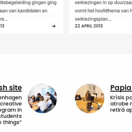
itiebegeleiding gingen ging
verkiezingen in op duurzaa
aan van kandidaten en
vormt het hoofdthema van 
s...
verkiezingsplan...
013
22 APRIL 2013
sh site
Papia
penhagen
Krísis p
 creative
atrobe n
ogram in
retirá 
students
 things”