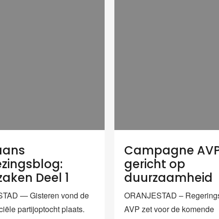
aans
Campagne AV
ezingsblog:
gericht op
aken Deel 1
duurzaamheid
AD — Gisteren vond de
ORANJESTAD – Regeringsp
ciële partijoptocht plaats.
AVP zet voor de komende