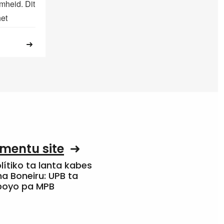
mheid. Dit
het
mentu site
olítiko ta lanta kabes
a Boneiru: UPB ta
apoyo pa MPB