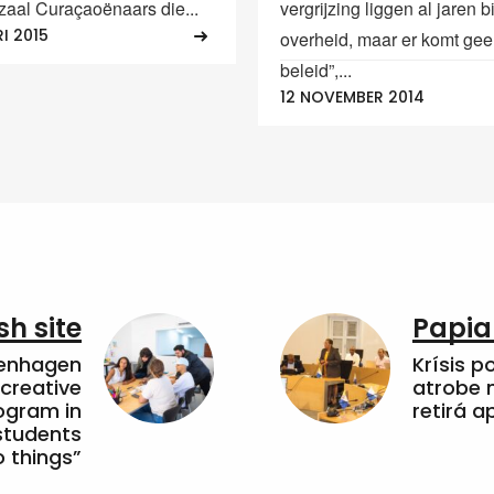
 zaal Curaçaoënaars die...
vergrijzing liggen al jaren b
RI 2015
overheid, maar er komt ge
beleid”,...
12 NOVEMBER 2014
sh site
Papia
penhagen
Krísis p
 creative
atrobe n
ogram in
retirá 
students
 things”