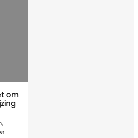
et om
jzing
n,
er