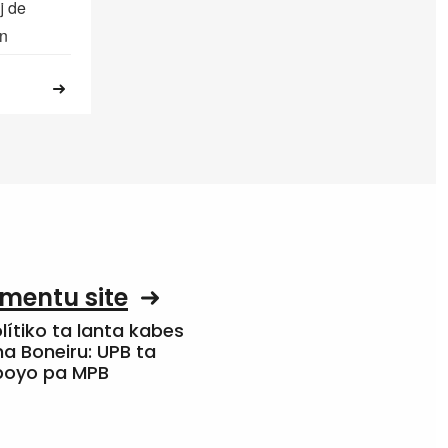
ij de
en
mentu site
olítiko ta lanta kabes
a Boneiru: UPB ta
apoyo pa MPB