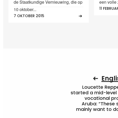
de Staatkundige Vernieuwing, die op
een volle
11 FEBRUA
10 oktober...
7 OKTOBER 2015
Engli
Loucette Rep
started a mid-level
vocational pr
Aruba: “These 
mainly want to do