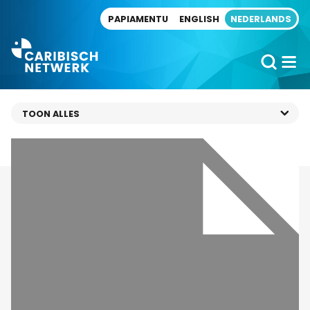
Direct naar artikel
PAPIAMENTU
ENGLISH
NEDERLANDS