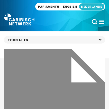
Direct naar artikel
PAPIAMENTU
ENGLISH
NEDERLANDS