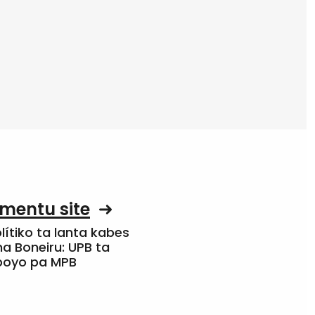
mentu site
olítiko ta lanta kabes
a Boneiru: UPB ta
apoyo pa MPB