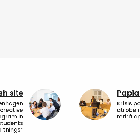
sh site
Papia
penhagen
Krísis p
 creative
atrobe n
ogram in
retirá 
students
 things”