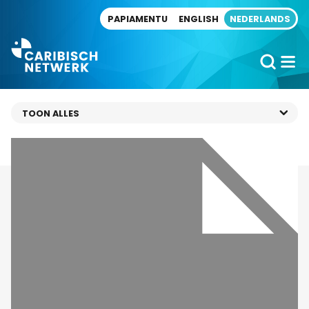
Direct naar artikel
PAPIAMENTU
ENGLISH
NEDERLANDS