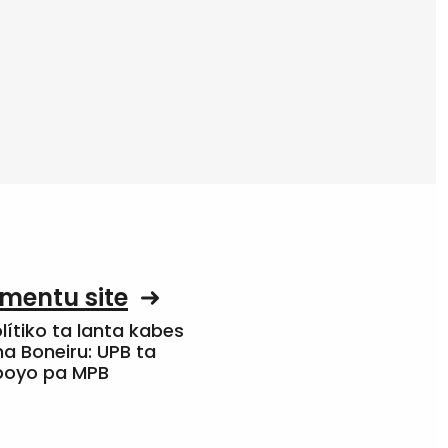
mentu site
olítiko ta lanta kabes
a Boneiru: UPB ta
apoyo pa MPB