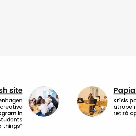
sh site
Papia
penhagen
Krísis p
 creative
atrobe n
ogram in
retirá 
students
 things”