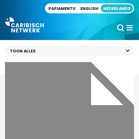
Direct naar artikel
PAPIAMENTU
ENGLISH
NEDERLANDS