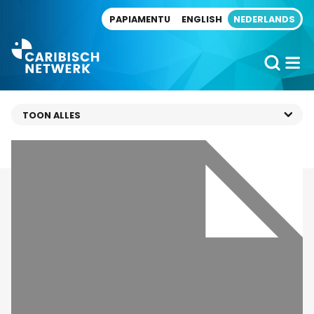
Direct naar artikel
PAPIAMENTU
ENGLISH
NEDERLANDS