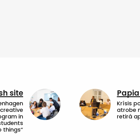
sh site
Papia
penhagen
Krísis p
 creative
atrobe n
ogram in
retirá 
students
 things”