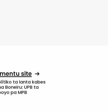
mentu site
olítiko ta lanta kabes
a Boneiru: UPB ta
apoyo pa MPB