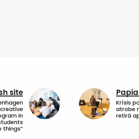
sh site
Papia
penhagen
Krísis p
 creative
atrobe n
ogram in
retirá 
students
 things”