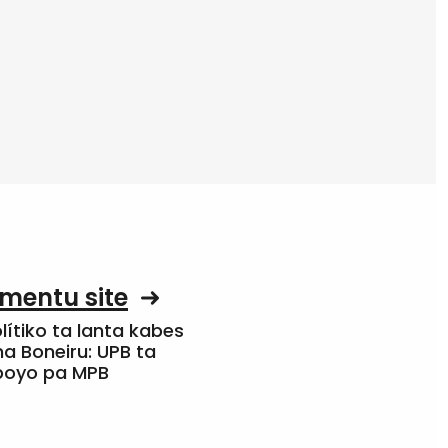
mentu site
olítiko ta lanta kabes
a Boneiru: UPB ta
apoyo pa MPB