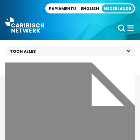
Direct naar artikel
PAPIAMENTU
ENGLISH
NEDERLANDS