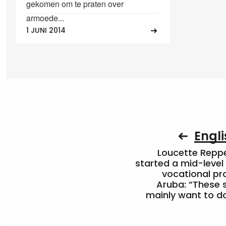
gekomen om te praten over
armoede...
1 JUNI 2014
Engli
Loucette Rep
started a mid-level
vocational pr
Aruba: “These 
mainly want to do