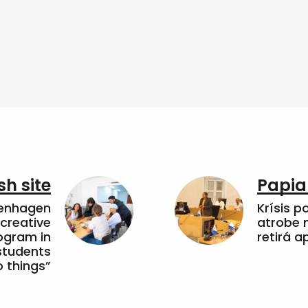
sh site
Papia
penhagen
Krísis p
 creative
atrobe n
ogram in
retirá 
students
 things”