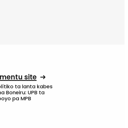
mentu site
olítiko ta lanta kabes
a Boneiru: UPB ta
apoyo pa MPB