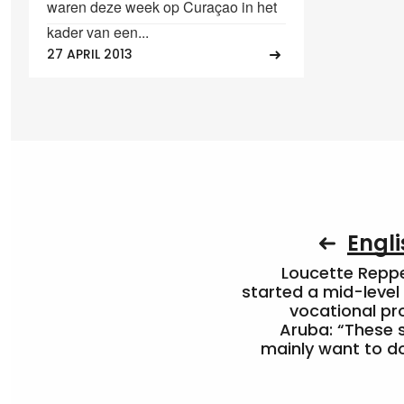
waren deze week op Curaçao in het
kader van een...
27 APRIL 2013
Engli
Loucette Rep
started a mid-level
vocational pr
Aruba: “These 
mainly want to do