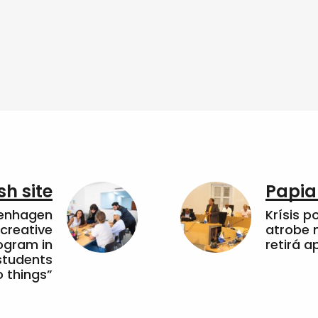
sh site
Papia
penhagen
Krísis p
 creative
atrobe n
ogram in
retirá 
students
 things”