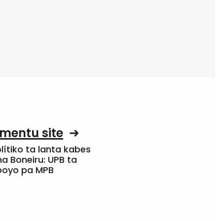
mentu site
olítiko ta lanta kabes
a Boneiru: UPB ta
apoyo pa MPB