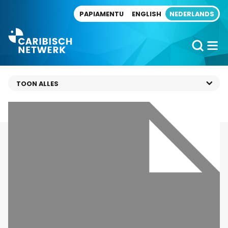
Direct naar artikel
PAPIAMENTU
ENGLISH
NEDERLANDS