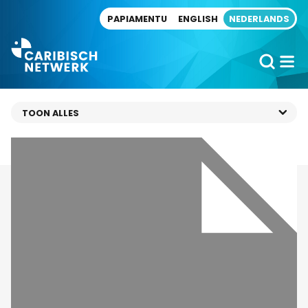
Direct naar artikel
PAPIAMENTU
ENGLISH
NEDERLANDS