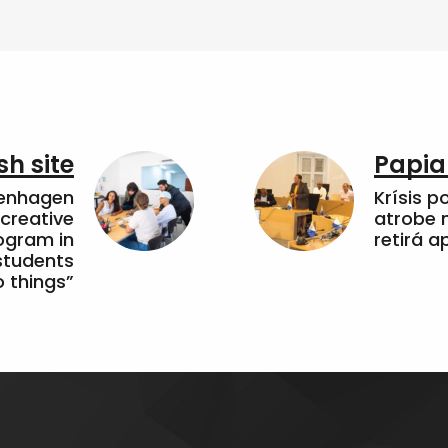
sh site
Papia
penhagen
Krísis p
 creative
atrobe n
ogram in
retirá 
students
 things”