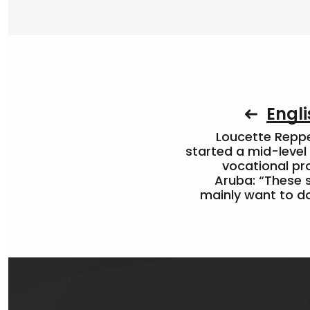
Engli
Loucette Rep
started a mid-level
vocational pr
Aruba: “These 
mainly want to do