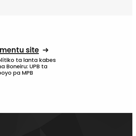
mentu site
olítiko ta lanta kabes
a Boneiru: UPB ta
apoyo pa MPB