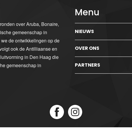
Menu
gronden over Aruba, Bonaire,
NIEUWS
ibische gemeenschap in
n we de ontwikkelingen op de
OVER ONS
volgt ook de Antilliaanse en
luitvorming in Den Haag die
PARTNERS
sche gemeenschap in