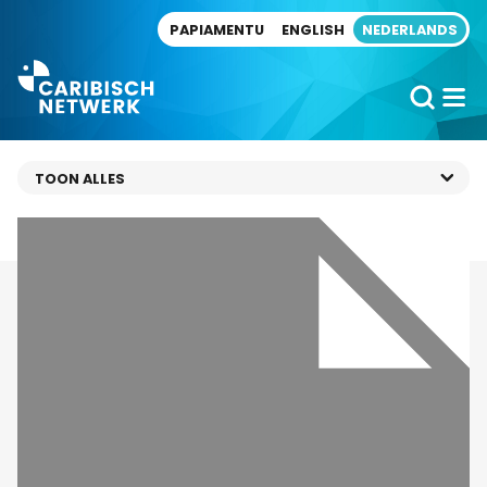
Direct naar artikel
PAPIAMENTU
ENGLISH
NEDERLANDS