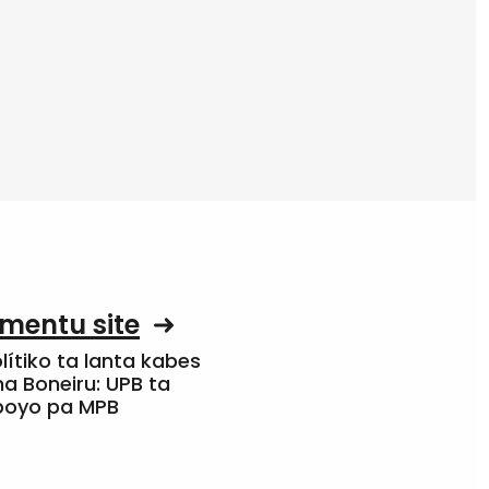
mentu site
olítiko ta lanta kabes
a Boneiru: UPB ta
apoyo pa MPB