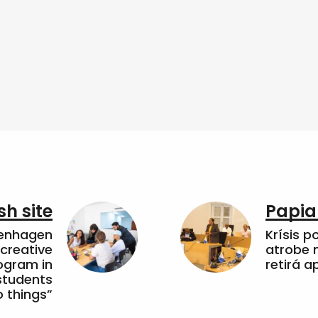
sh site
Papia
penhagen
Krísis p
 creative
atrobe n
ogram in
retirá 
students
 things”