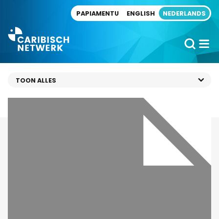
Direct naar artikel
PAPIAMENTU
ENGLISH
NEDERLANDS