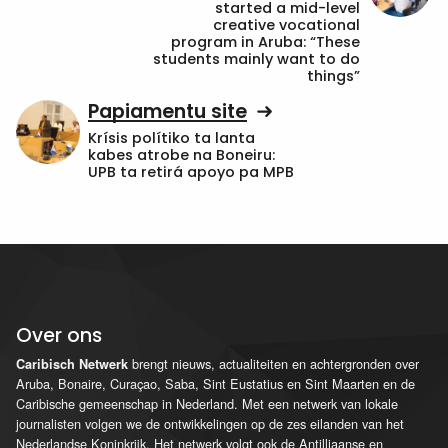
started a mid-level
creative vocational
program in Aruba: “These
students mainly want to do
things”
Papiamentu site
Krísis polítiko ta lanta
kabes atrobe na Boneiru:
UPB ta retirá apoyo pa MPB
Over ons
brengt nieuws, actualiteiten en achtergronden over
Caribisch Netwerk
Aruba, Bonaire, Curaçao, Saba, Sint Eustatius en Sint Maarten en de
Caribische gemeenschap in Nederland. Met een netwerk van lokale
journalisten volgen we de ontwikkelingen op de zes eilanden van het
Nederlandse Koninkrijk. Het netwerk volgt ook de Antilliaanse en